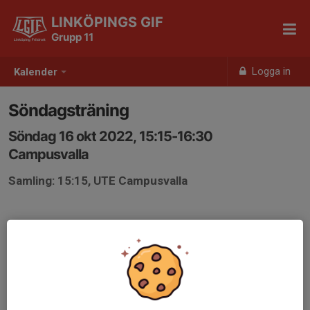
LINKÖPINGS GIF
Grupp 11
Logga in
Kalender
Söndagsträning
Söndag 16 okt 2022, 15:15-16:30
Campusvalla
Samling: 15:15, UTE Campusvalla