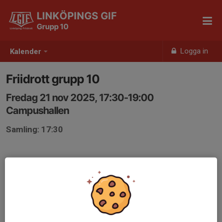
LINKÖPINGS GIF
Grupp 10
Logga in
Kalender
Friidrott grupp 10
Fredag 21 nov 2025, 17:30-19:00
Campushallen
Samling: 17:30