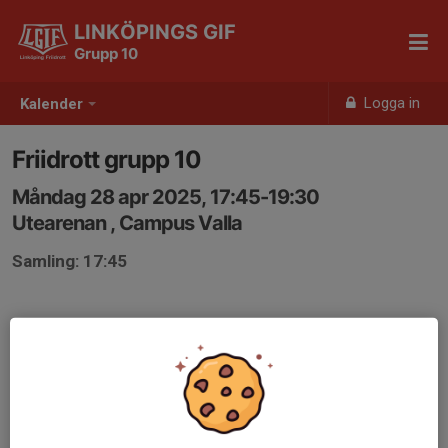
LINKÖPINGS GIF
Grupp 10
Logga in
Kalender
Friidrott grupp 10
Måndag 28 apr 2025, 17:45-19:30
Utearenan , Campus Valla
Samling: 17:45