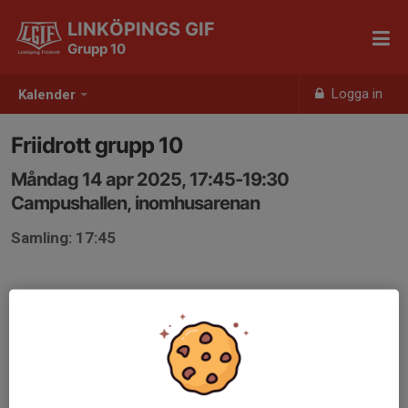
LINKÖPINGS GIF
Grupp 10
Logga in
Kalender
Friidrott grupp 10
Måndag 14 apr 2025, 17:45-19:30
Campushallen, inomhusarenan
Samling: 17:45