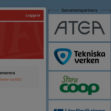
Samarbetspartners
Logga in
umerera
heter via RSS