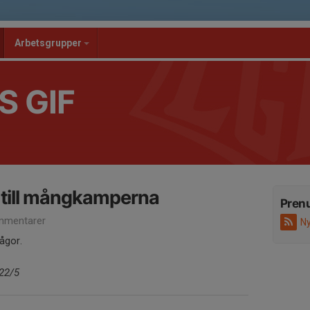
Arbetsgrupper
S GIF
 till mångkamperna
Pren
mmentarer
Ny
rågor.
22/5