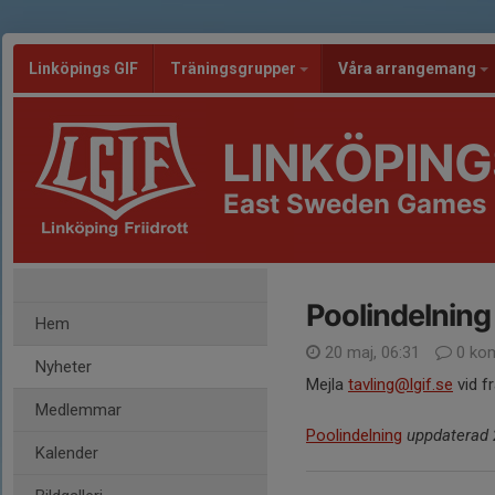
Linköpings GIF
Träningsgrupper
Våra arrangemang
LINKÖPING
East Sweden Games
Poolindelning
Hem
20 maj, 06:31
0 ko
Nyheter
Mejla
tavling@lgif.se
vid f
Medlemmar
Poolindelning
uppdaterad 
Kalender