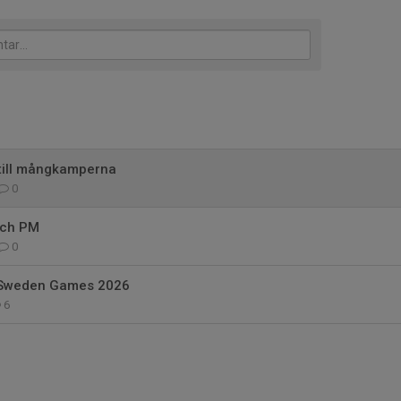
 till mångkamperna
0
och PM
0
 Sweden Games 2026
6