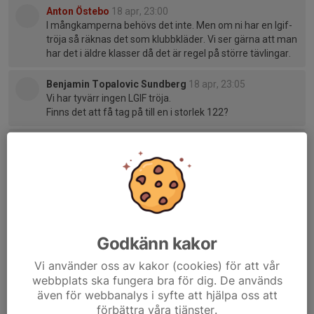
Anton Östebo
18 apr, 23:00
I mångkamperna behövs det inte. Men om ni har en lgif-
tröja så räknas det som klubbkläder. Vi ser gärna att man
har det i äldre klasser då det är regel på större tävlingar.
Benjamin Topalovic Sundberg
18 apr, 23:05
Vi har tyvärr ingen LGIF tröja.
Finns det att få tag på till en i storlek 122?
Anton Östebo
18 apr, 23:07
Skriv till kansliet och kolla på kansli@lgif.se.
Johan Sehlstedt
14 maj, 08:54
Kom igen nu Lgif-are i seniorerklass som har möjlighet!.
Anmäl er så får vi en rolig tävling med motstånd och en
underbar dag tillsamman! 😀
Godkänn kakor
Vi använder oss av kakor (cookies) för att vår
webbplats ska fungera bra för dig. De används
även för webbanalys i syfte att hjälpa oss att
förbättra våra tjänster.