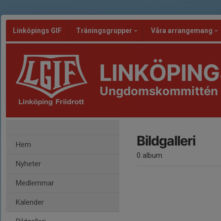
Linköpings GIF
Träningsgrupper
Våra arrangemang
LINKÖPING
Ungdomskommittén
Bildgalleri
Hem
0 album
Nyheter
Medlemmar
Kalender