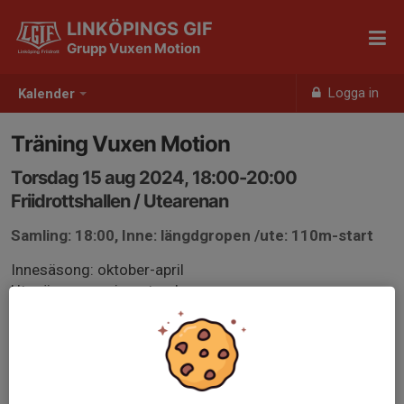
LINKÖPINGS GIF
Grupp Vuxen Motion
Logga in
Kalender
Träning Vuxen Motion
Torsdag 15 aug 2024, 18:00-20:00
Friidrottshallen / Utearenan
Samling: 18:00, Inne: längdgropen /ute: 110m-start
Innesäsong: oktober-april
Utesäsong: maj-september