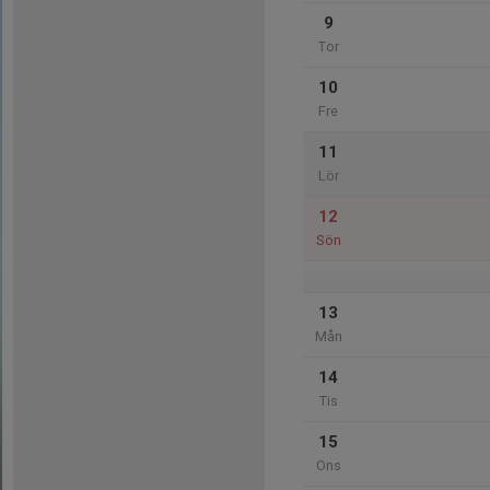
9
Tor
10
Fre
11
Lör
12
Sön
13
Mån
14
Tis
15
Ons