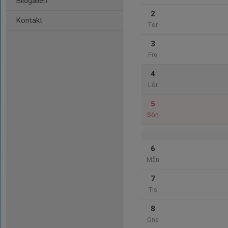
Bildgalleri
2
Kontakt
Tor
3
Fre
4
Lör
5
Sön
6
Mån
7
Tis
8
Ons