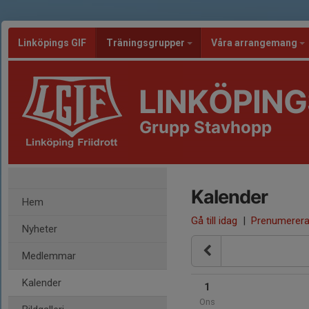
Linköpings GIF
Träningsgrupper
Våra arrangemang
LINKÖPING
Grupp Stavhopp
Kalender
Hem
Gå till idag
|
Prenumerer
Nyheter
Medlemmar
Kalender
1
Ons