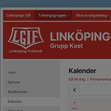
Linköpings GIF
Träningsgrupper
Våra arrangemang
LINKÖPING
Grupp Kast
Kalender
Hem
Gå till idag
|
Prenumerer
Nyheter
Medlemmar
Kalender
1
Ons