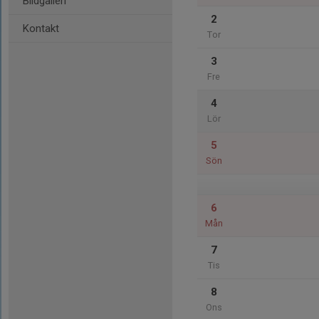
Bildgalleri
2
Kontakt
Tor
3
Fre
4
Lör
5
Sön
6
Mån
7
Tis
8
Ons