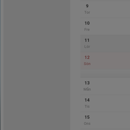
9
Tor
10
Fre
11
Lör
12
Sön
13
Mån
14
Tis
15
Ons