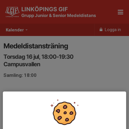
LINKÖPINGS GIF
Grupp Junior & Senior Medeldistans
Logga in
Kalender
Medeldistansträning
Torsdag 16 jul, 18:00-19:30
Campusvallen
Samling: 18:00