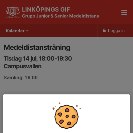
LINKÖPINGS GIF
Grupp Junior & Senior Medeldistans
Logga in
Kalender
Medeldistansträning
Tisdag 14 jul, 18:00-19:30
Campusvallen
Samling: 18:00