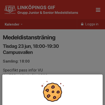
LINKÖPINGS GIF
Grupp Junior & Senior Medeldistans
Logga in
Kalender
Medeldistansträning
Tisdag 23 jun, 18:00-19:30
Campusvallen
Samling: 18:00
Specifikt pass inför VU
4 x 500m/4’ vila för 1500m
4 x 250m/4’ vila för 800m