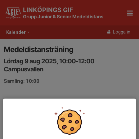
LINKÖPINGS GIF
Grupp Junior & Senior Medeldistans
Logga in
Kalender
Medeldistansträning
Lördag 9 aug 2025, 10:00-12:00
Campusvallen
Samling: 10:00