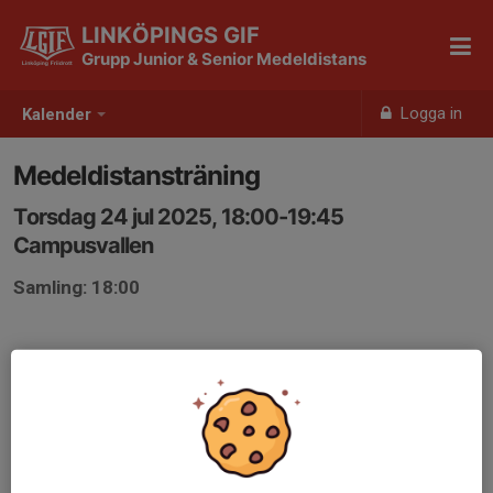
LINKÖPINGS GIF
Grupp Junior & Senior Medeldistans
Logga in
Kalender
Medeldistansträning
Torsdag 24 jul 2025, 18:00-19:45
Campusvallen
Samling: 18:00