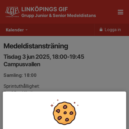
LINKÖPINGS GIF
Grupp Junior & Senior Medeldistans
Logga in
Kalender
Medeldistansträning
Tisdag 3 jun 2025, 18:00-19:45
Campusvallen
Samling: 18:00
Sprintuthållighet:
3 x 60m/4’ vila
150-150-120-100/5’ vila
Avslutande bålstyrka