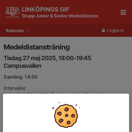
LINKÖPINGS GIF
Grupp Junior & Senior Medeldistans
Logga in
Kalender
Medeldistansträning
Tisdag 27 maj 2025, 18:00-19:45
Campusvallen
Samling: 18:00
Intervaller:
2-4 x (6x 150m/25” gång/joggvila) / 3’ setvila