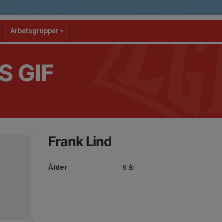
Arbetsgrupper
S GIF
Frank Lind
Ålder
8 år