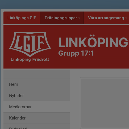
Linköpings GIF
Träningsgrupper
Våra arrangemang
LINKÖPING
Grupp 17:1
Hem
Nyheter
Medlemmar
Kalender