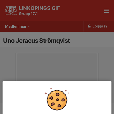
LINKÖPINGS GIF
Grupp 17:1
Logga in
Medlemmar
Uno Jeraeus Strömqvist
Ålder
9 år