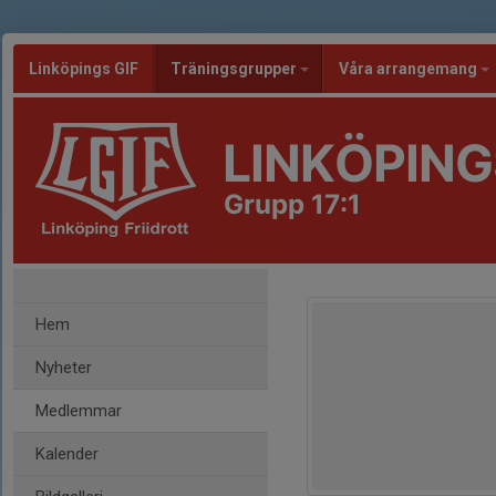
Linköpings GIF
Träningsgrupper
Våra arrangemang
LINKÖPING
Grupp 17:1
Hem
Nyheter
Medlemmar
Kalender