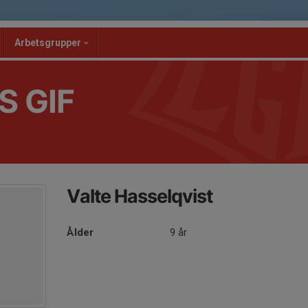
Arbetsgrupper
S GIF
Valte Hasselqvist
Ålder
9 år