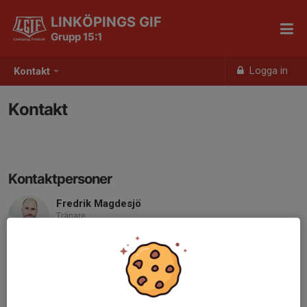
LINKÖPINGS GIF
Grupp 15:1
Logga in
Kontakt
Kontakt
Kontaktpersoner
Fredrik Magdesjö
Tränare
070-683 38 46
fredrik_magdesjo@hotmail.com