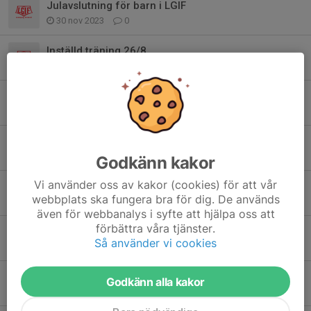
Julavslutning för barn i LGIF
30 nov 2023
0
Inställd träning 26/8
21 aug 2023
0
KfS Linköping Runt - 17 september
17 aug 2023
0
Terminsstart och tävling
6 aug 2023
0
Godkänn kakor
Vi använder oss av kakor (cookies) för att vår
Spontanträning
webbplats ska fungera bra för dig. De används
30 jul 2023
0
även för webbanalys i syfte att hjälpa oss att
förbättra våra tjänster.
Sommarträning
Så använder vi cookies
5 jul 2023
0
Sommaravslut
Godkänn alla kakor
15 jun 2023
0