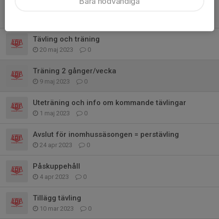
Bara nödvändiga
Friidrottsskola
4 jun 2023
0
Tävling och träning
20 maj 2023
0
Träning 2 gånger/vecka
9 maj 2023
0
Uteträning och info om kommande tävlingar
1 maj 2023
0
Avslut för inomhussäsongen = perstävling
24 apr 2023
0
Påskuppehåll
4 apr 2023
0
Tillägg tävling
10 mar 2023
0