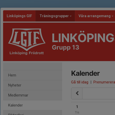
Linköpings GIF
Träningsgrupper
Våra arrangemang
LINKÖPING
Grupp 13
Kalender
Hem
Gå till idag
|
Prenumerer
Nyheter
Medlemmar
Kalender
1
Tis