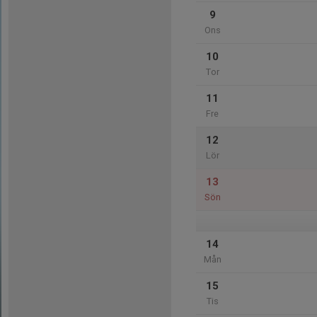
9
Ons
10
Tor
11
Fre
12
Lör
13
Sön
14
Mån
15
Tis