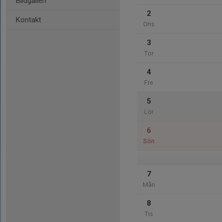
Bildgalleri
2
Kontakt
Ons
3
Tor
4
Fre
5
Lör
6
Sön
7
Mån
8
Tis