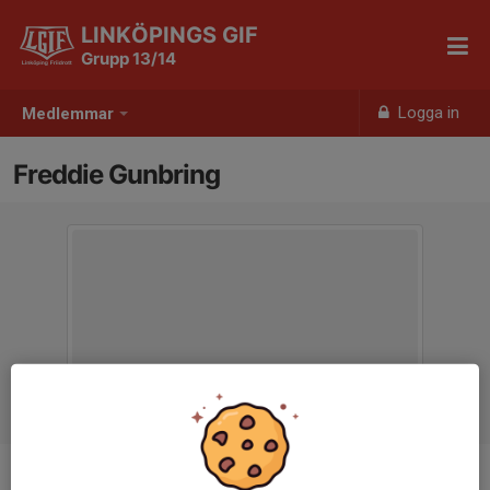
LINKÖPINGS GIF
Grupp 13/14
Logga in
Medlemmar
Freddie Gunbring
Titel
Tränare