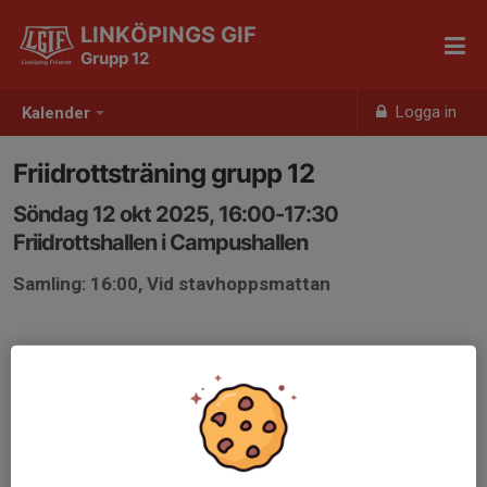
LINKÖPINGS GIF
Grupp 12
Logga in
Kalender
Friidrottsträning grupp 12
Söndag 12 okt 2025, 16:00-17:30
Friidrottshallen i Campushallen
Samling: 16:00, Vid stavhoppsmattan