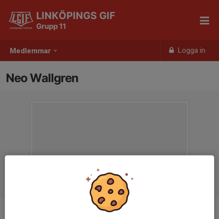
LINKÖPINGS GIF
Grupp 11
Logga in
Medlemmar
Neo Wallgren
Ålder
15 år