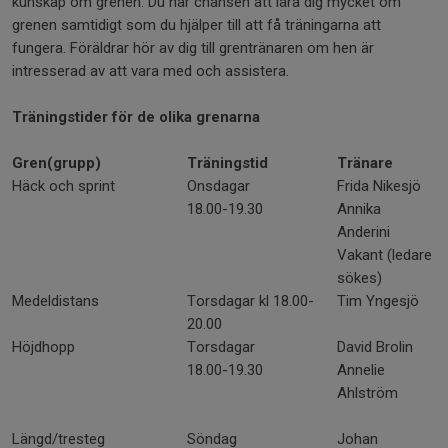
kunskap om grenen. Du har chansen att lära dig mycket om
grenen samtidigt som du hjälper till att få träningarna att
fungera. Föräldrar hör av dig till grentränaren om hen är
intresserad av att vara med och assistera.
Träningstider för de olika grenarna
Gren(grupp)
Träningstid
Tränare
Häck och sprint
Onsdagar
Frida Nikesjö
18.00-19.30
Annika
Anderini
Vakant (ledare
sökes)
Medeldistans
Torsdagar kl 18.00-
Tim Yngesjö
20.00
Höjdhopp
Torsdagar
David Brolin
18.00-19.30
Annelie
Ahlström
Längd/tresteg
Söndag
Johan