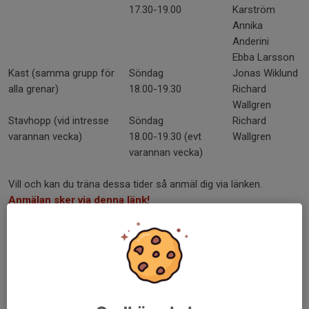
17.30-19.00
Karström
Annika
Anderini
Ebba Larsson
Kast (samma grupp för
Söndag
Jonas Wiklund
alla grenar)
18.00-19.30
Richard
Wallgren
Stavhopp (vid intresse
Söndag
Richard
varannan vecka)
18.00-19.30 (evt
Wallgren
varannan vecka)
Vill och kan du träna dessa tider så anmäl dig via länken.
Anmälan sker via denna länk!
Vad är målsättningen med grenträningen?
Målsättningen är att erbjuda grenträning till ungdomar inom en
gren de är intresserade av. Tanken är att grenträningen ska vara
ett
komplement
till den vanliga gruppens träningar. Träningarna
följer ett upplägg som
planeras så att du ska kunna vara i god