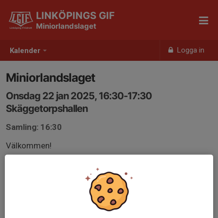
LINKÖPINGS GIF
Miniorlandslaget
Logga in
Kalender
Miniorlandslaget
Onsdag 22 jan 2025, 16:30-17:30
Skäggetorpshallen
Samling: 16:30
Välkommen!