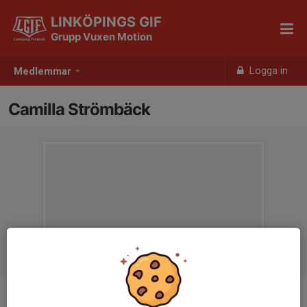
LINKÖPINGS GIF
Grupp Vuxen Motion
Logga in
Medlemmar
Camilla Strömbäck
Titel
Sammankallande, adminansvar