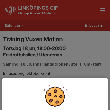
LINKÖPINGS GIF
Grupp Vuxen Motion
Logga in
Kalender
Träning Vuxen Motion
Torsdag 18 jun, 18:00-20:00
Friidrottshallen / Utearenan
Samling: 18:00, Inne: längdgropen /ute: 110m-start
Innesäsong: oktober-april
Utesäsong: maj-september