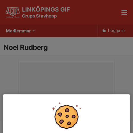
LINKÖPINGS GIF
Grupp Stavhopp
Logga in
Medlemmar
Noel Rudberg
Ålder
21 år