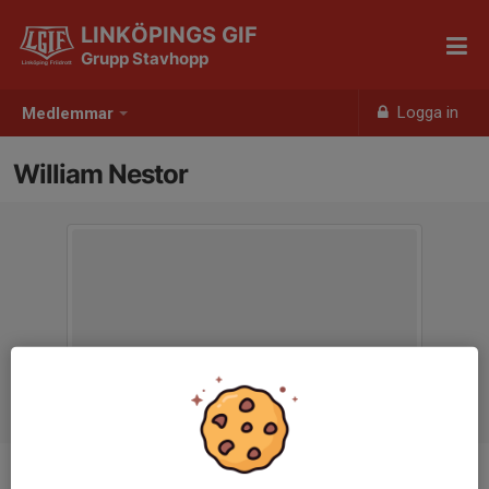
LINKÖPINGS GIF
Grupp Stavhopp
Logga in
Medlemmar
William Nestor
Ålder
22 år