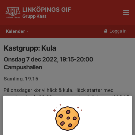
LINKÖPINGS GIF
Grupp Kast
Logga in
Kalender
Kastgrupp: Kula
Onsdag 7 dec 2022, 19:15-20:00
Campushallen
Samling: 19:15
På onsdagar kör vi häck & kula. Häck startar med
uppvärmning kl 18:00, sedan start kulträning ca kl 19:15
(uppvärmda och klara).