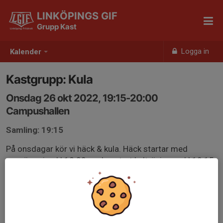
LINKÖPINGS GIF
Grupp Kast
Logga in
Kalender
Kastgrupp: Kula
Onsdag 26 okt 2022, 19:15-20:00
Campushallen
Samling: 19:15
På onsdagar kör vi häck & kula. Häck startar med
uppvärmning kl 18:00, sedan start kulträning ca kl 19:15
(uppvärmda och klara).