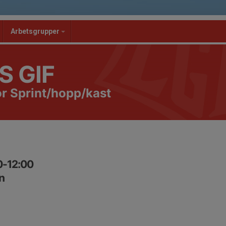
Arbetsgrupper
S GIF
r Sprint/hopp/kast
00-12:00
n