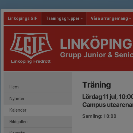
Linköpings GIF
Träningsgrupper
Våra arrangemang
LINKÖPING
Grupp Junior & Senio
Träning
Hem
Lördag 11 jul, 10:
Nyheter
Campus utearena
Kalender
Samling: 10:00
Bildgalleri