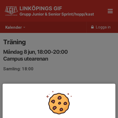
LINKÖPINGS GIF
Grupp Junior & Senior Sprint/hopp/kast
Logga in
Kalender
Träning
Måndag 8 jun, 18:00-20:00
Campus utearenan
Samling: 18:00