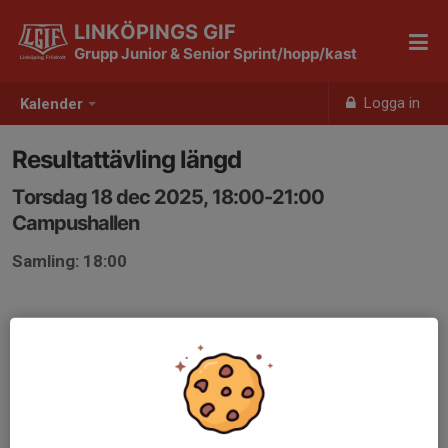
LINKÖPINGS GIF
Grupp Junior & Senior Sprint/hopp/kast
Logga in
Kalender
Resultattävling längd
Torsdag 18 dec 2025, 18:00-21:00
Campushallen
Samling: 18:00