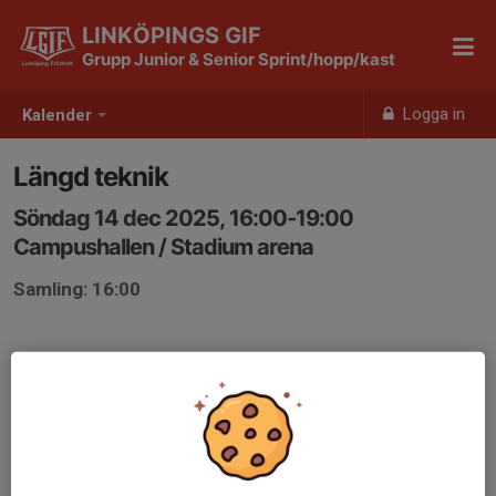
LINKÖPINGS GIF
Grupp Junior & Senior Sprint/hopp/kast
Logga in
Kalender
Längd teknik
Söndag 14 dec 2025, 16:00-19:00
Campushallen / Stadium arena
Samling: 16:00