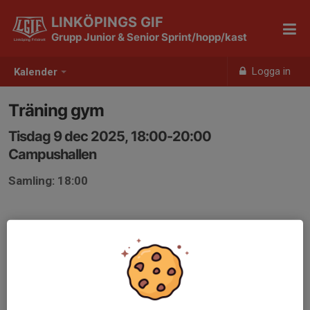
LINKÖPINGS GIF
Grupp Junior & Senior Sprint/hopp/kast
Logga in
Kalender
Träning gym
Tisdag 9 dec 2025, 18:00-20:00
Campushallen
Samling: 18:00