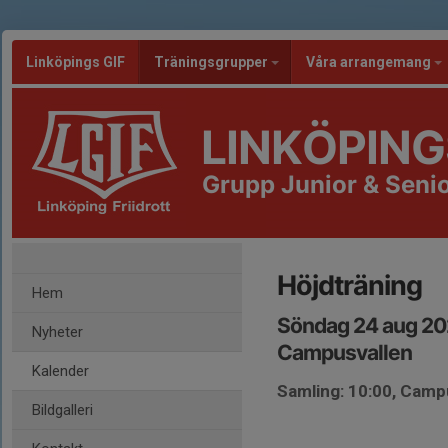
Linköpings GIF
Träningsgrupper
Våra arrangemang
LINKÖPING
Grupp Junior & Senio
Höjdträning
Hem
Söndag 24 aug 20
Nyheter
Campusvallen
Kalender
Samling: 10:00, Camp
Bildgalleri