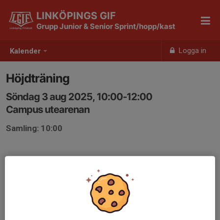
LINKÖPINGS GIF
Grupp Junior & Senior Sprint/hopp/kast
Logga in
Kalender
Höjdträning
Söndag 3 aug 2025, 10:00-12:00
Campus utearenan
Samling: 10:00