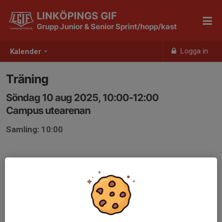
LINKÖPINGS GIF
Grupp Junior & Senior Sprint/hopp/kast
Logga in
Kalender
Träning
Söndag 10 aug 2025, 10:00-12:00
Campus utearenan
Samling: 10:00