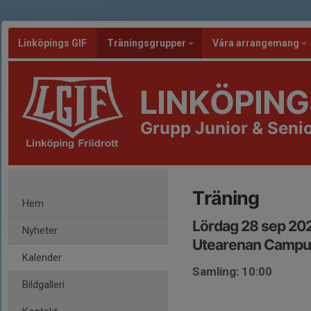
Linköpings GIF
Träningsgrupper
Våra arrangemang
LINKÖPING
Grupp Junior & Senio
Träning
Hem
Lördag 28 sep 202
Nyheter
Utearenan Campus
Kalender
Samling: 10:00
Bildgalleri