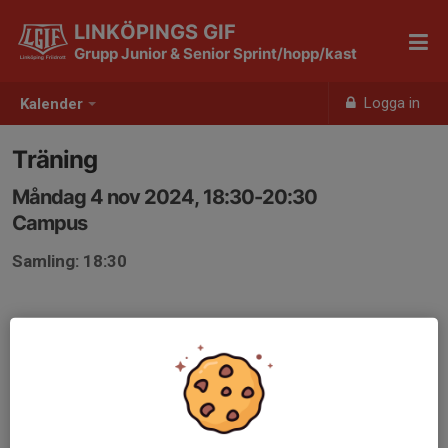
LINKÖPINGS GIF
Grupp Junior & Senior Sprint/hopp/kast
Logga in
Kalender
Träning
Måndag 4 nov 2024, 18:30-20:30
Campus
Samling: 18:30