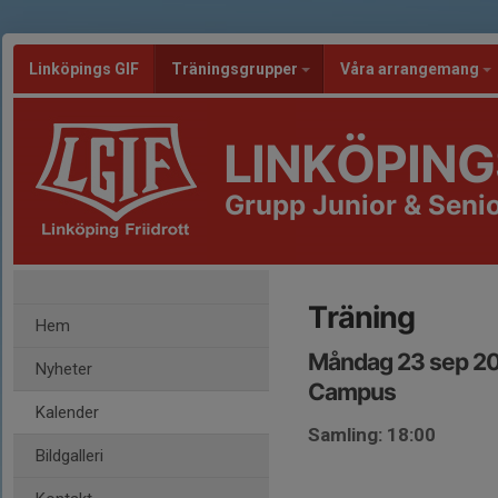
Linköpings GIF
Träningsgrupper
Våra arrangemang
LINKÖPING
Grupp Junior & Senio
Träning
Hem
Måndag 23 sep 20
Nyheter
Campus
Kalender
Samling: 18:00
Bildgalleri