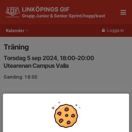
LINKÖPINGS GIF
Grupp Junior & Senior Sprint/hopp/kast
Logga in
Kalender
Träning
Torsdag 5 sep 2024, 18:00-20:00
Utearenan Campus Valla
Samling: 18:00