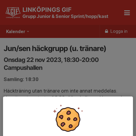
LINKÖPINGS GIF
Grupp Junior & Senior Sprint/hopp/kast
Logga in
Kalender
Jun/sen häckgrupp (u. tränare)
Onsdag 22 nov 2023, 18:30-20:00
Campushallen
Samling: 18:30
Häckträning utan tränare om inte annat meddelas.
Uppvärmning startar 18:30. Alla skall vara klara med
uppvärmning senast 19:00. Följ träningsprogram och
hjälp varandra med feedback.