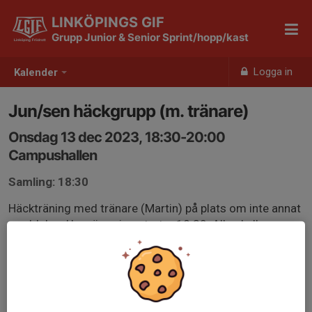
LINKÖPINGS GIF
Grupp Junior & Senior Sprint/hopp/kast
Logga in
Kalender
Jun/sen häckgrupp (m. tränare)
Onsdag 13 dec 2023, 18:30-20:00
Campushallen
Samling: 18:30
Häckträning med tränare (Martin) på plats om inte annat
meddelas. Uppvärmning startar 18:30. Alla skall vara
klara med uppvärmning senast 19:00.