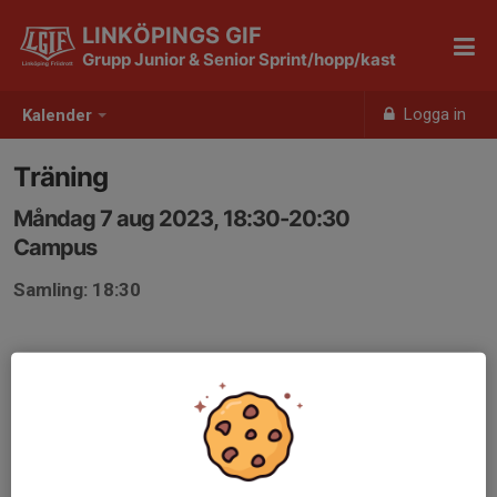
LINKÖPINGS GIF
Grupp Junior & Senior Sprint/hopp/kast
Logga in
Kalender
Träning
Måndag 7 aug 2023, 18:30-20:30
Campus
Samling: 18:30