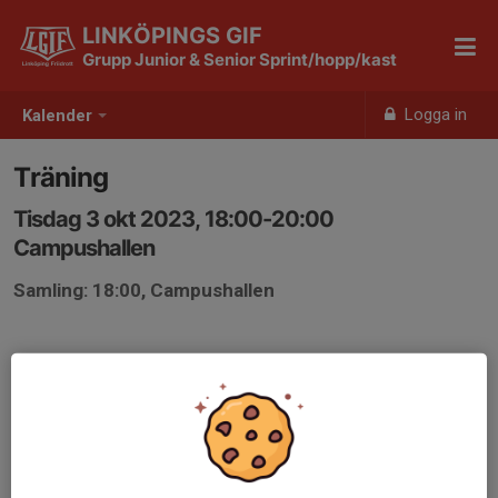
LINKÖPINGS GIF
Grupp Junior & Senior Sprint/hopp/kast
Logga in
Kalender
Träning
Tisdag 3 okt 2023, 18:00-20:00
Campushallen
Samling: 18:00, Campushallen